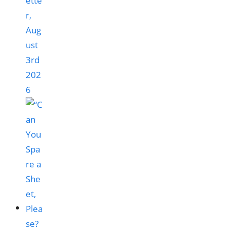
ette
r,
Aug
ust
3rd
202
6