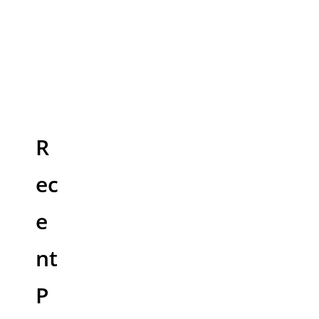
R
ec
e
nt
P