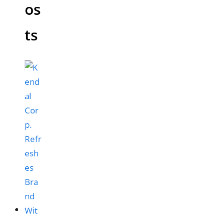
os
ts