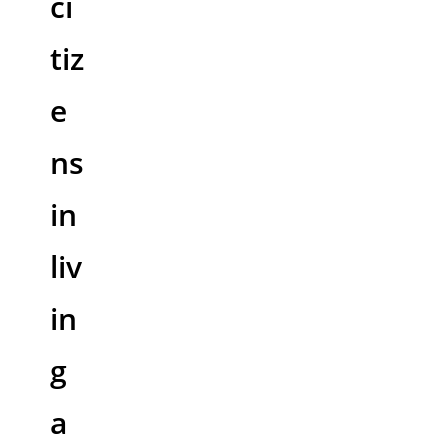
ci
tiz
e
ns
in
liv
in
g
a