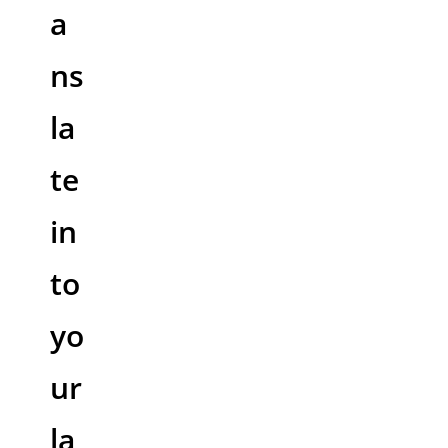
a
ns
la
te
in
to
yo
ur
la