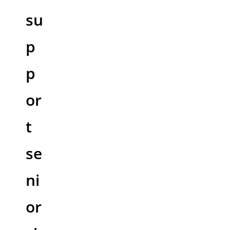
su
p
p
or
t
se
ni
or