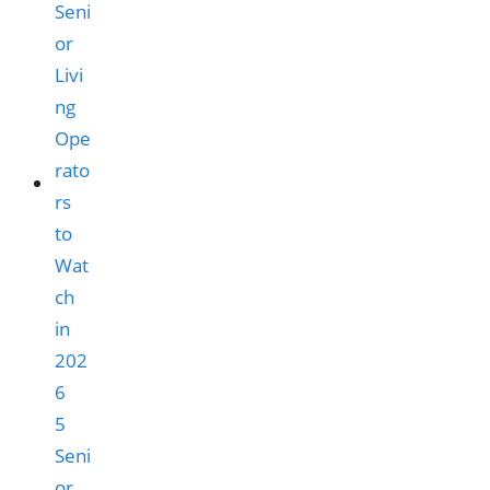
5
Seni
or