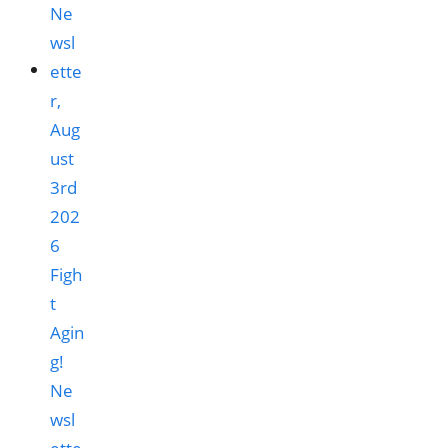
Figh
t
Agin
g!
Ne
wsl