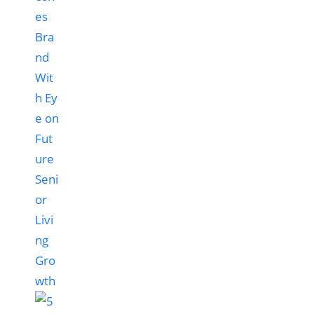
es
Bra
nd
Wit
h Ey
e on
Fut
ure
Seni
or
Livi
ng
Gro
wth