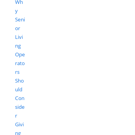
Wh
y
Seni
or
Livi
ng
Ope
rato
rs
Sho
uld
Con
side
r
Givi
ng