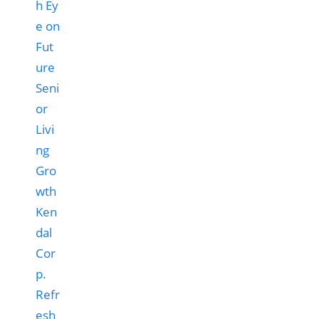
Ken
dal
Cor
p.
Refr
esh