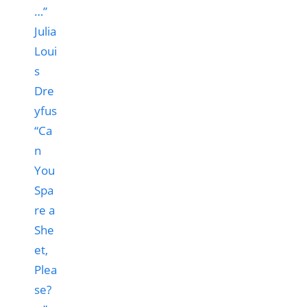
“Ca
n
You
Spa
re a
She
et,
Plea
se?