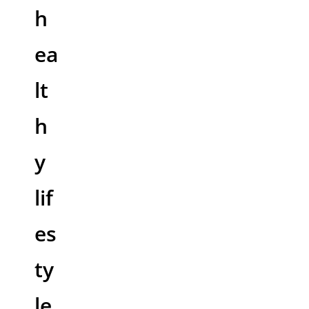
h
ea
lt
h
y
lif
es
ty
le