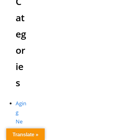
C
at
eg
or
ie
s
Agin
g
Ne
ws
Translate »
(91