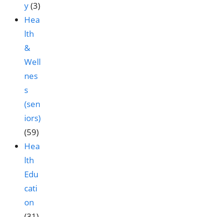
y
(3)
Hea
lth
&
Well
nes
s
(sen
iors)
(59)
Hea
lth
Edu
cati
on
(31)