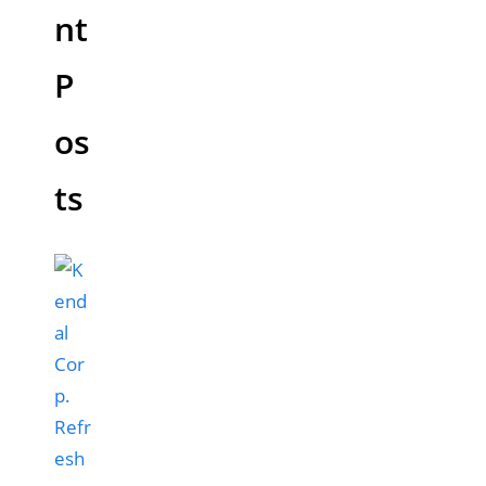
nt
P
os
ts