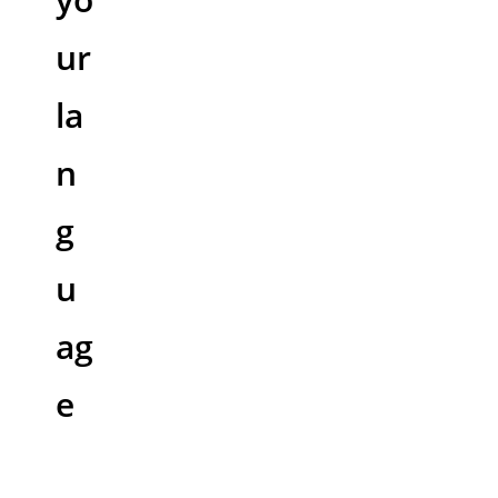
ur
la
n
g
u
ag
e