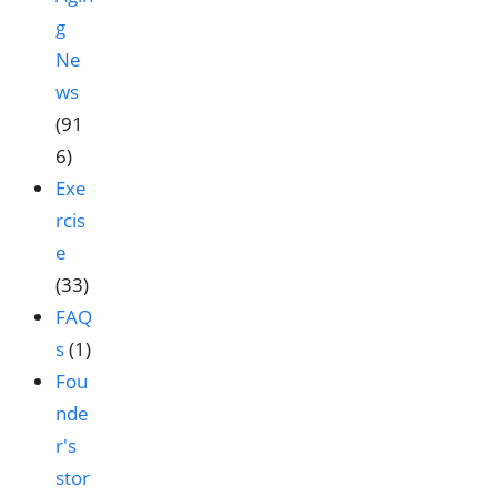
g
Ne
ws
(91
6)
Exe
rcis
e
(33)
FAQ
s
(1)
Fou
nde
r's
stor