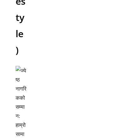
es
ty
le
)