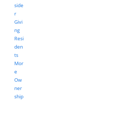
side
r
Givi
ng
Resi
den
ts
Mor
e
Ow
ner
ship