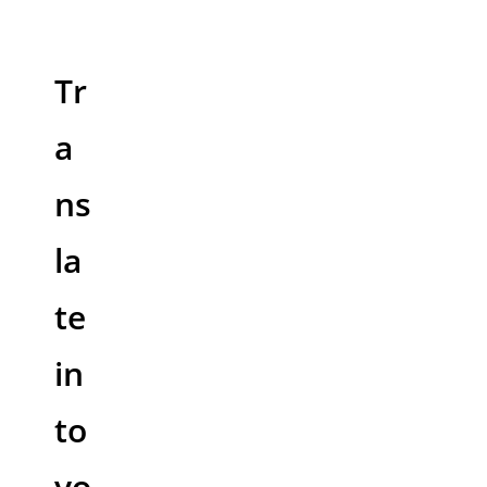
Tr
a
ns
la
te
in
to
yo