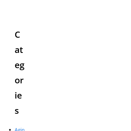
C
at
eg
or
ie
s
Agin