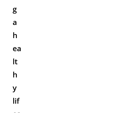
g
a
h
ea
lt
h
y
lif