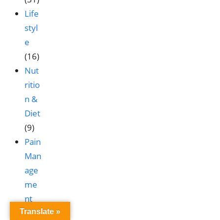
Life
styl
e
(16)
Nut
ritio
n &
Diet
(9)
Pain
Man
age
me
nt
(8)
Translate »