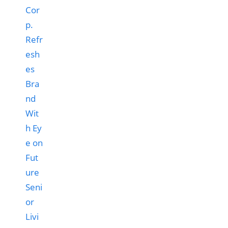
Cor
p.
Refr
esh
es
Bra
nd
Wit
h Ey
e on
Fut
ure
Seni
or
Livi