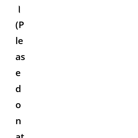
।
(P
le
as
e
d
o
n
at