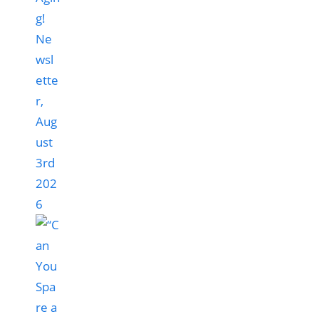
g!
Ne
wsl
ette
r,
Aug
ust
3rd
202
6