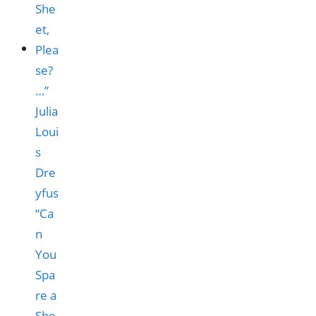
“Ca
n
You
Spa
re a
She