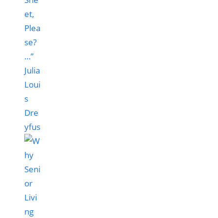
et,
Plea
se?
…”
Julia
Loui
s
Dre
yfus