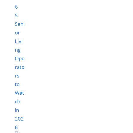
5
Seni
or
Livi
ng
Ope
rato
rs
to
Wat
ch
in
202
6