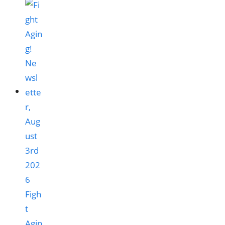
Figh
t
Agin