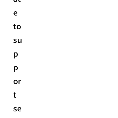
e
to
su
p
p
or
t
se