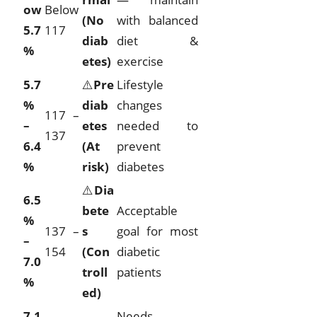
ow
Below
(No
with balanced
5.7
117
diab
diet &
%
etes)
exercise
5.7
⚠️
Pre
Lifestyle
%
diab
changes
117 –
–
etes
needed to
137
6.4
(At
prevent
%
risk)
diabetes
⚠️
Dia
6.5
bete
Acceptable
%
137 –
s
goal for most
–
154
(Con
diabetic
7.0
troll
patients
%
ed)
7.1
Needs