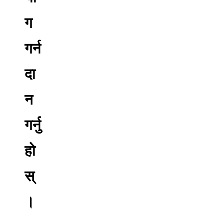
ग
गर्न
दा
न
गर्नु
हो
स्
।