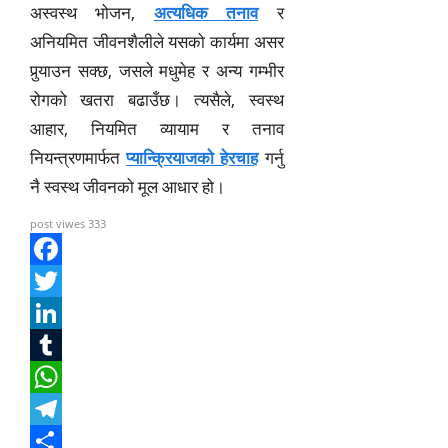
अस्वस्थ भोजन,
अत्यधिक तनाव
र
अनियमित जीवनशैलीले यसको कार्यमा असर
पुर्‍याउन सक्छ, जसले मधुमेह र अन्य गम्भीर
रोगको खतरा बढाउँछ। त्यसैले, स्वस्थ
आहार, नियमित व्यायाम र तनाव
नियन्त्रणमार्फत
प्यान्क्रियाजको हेरचाह
गर्नु
नै स्वस्थ जीवनको मूल आधार हो।
post viwes
333
F
a
T
c
w
L
e
i
i
T
b
t
n
u
W
o
t
k
m
h
T