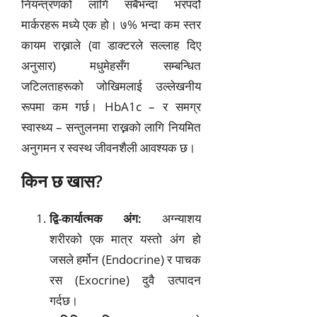
नियन्त्रणको लागि सबैभन्दा भरपर्दो
मार्करहरू मध्ये एक हो। ७% भन्दा कम स्तर
कायम राख्नाले (वा डाक्टरले सल्लाह दिए
अनुसार) मधुमेहसँग सम्बन्धित
जटिलताहरूको जोखिमलाई उल्लेखनीय
रूपमा कम गर्छ। HbA1c – र समग्र
स्वास्थ्य – सन्तुलनमा राख्नको लागि नियमित
अनुगमन र स्वस्थ जीवनशैली आवश्यक छ।
किन छ खास?
द्वि-कार्यात्मक अंग:
अग्न्याशय
शरीरको एक मात्र यस्तो अंग हो
जसले हर्मोन (Endocrine) र पाचक
रस (Exocrine) दुवै उत्पादन
गर्दछ।