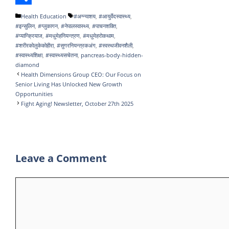
o
e
e
b
a
e
S
Categories
Tags
Health Education
#अग्न्याशय
,
#आयुर्वेदस्वास्थ्य
,
#इन्सुलिन
,
#ग्लुकागन
,
#नेपालस्वास्थ्य
,
#पाचनशक्ति
,
k
r
d
l
t
l
h
#प्यान्क्रियाज
,
#मधुमेहनियन्त्रण
,
#मधुमेहरोकथाम
,
I
r
s
e
a
#शरीरकोलुकेकोहीरा
,
#सुगरनियन्त्रकअंग
,
#स्वस्थजीवनशैली
,
#स्वास्थ्यशिक्षा
,
#स्वास्थ्यसचेतना
,
pancreas-body-hidden-
n
A
g
r
diamond
Health Dimensions Group CEO: Our Focus on
p
r
e
Senior Living Has Unlocked New Growth
p
a
Opportunities
Fight Aging! Newsletter, October 27th 2025
m
Leave a Comment
Comment