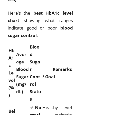
Here’s the
best HbA1c level
chart
showing what ranges
indicate good or poor
blood
sugar control
:
Bloo
Hb
Aver
d
A1
age
Suga
c
Blood
r
Remarks
Le
Sugar
Cont
/ Goal
vel
(mg/
rol
(%
dL)
Statu
)
s
✅
No
Healthy level
Bel
rmal
— maintain