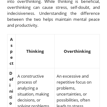
into overthinking. While thinking is beneficial,
overthinking can cause stress, self-doubt, and
indecisiveness. Understanding the difference
between the two helps maintain mental peace
and productivity.
A
s
p
Thinking
Overthinking
e
ct
D
A constructive
An excessive and
ef
process of
repetitive focus on
i
analyzing a
problems,
ni
situation, making
uncertainties, or
ti
decisions, or
possibilities, often
o
solving problems.
leads to stress.