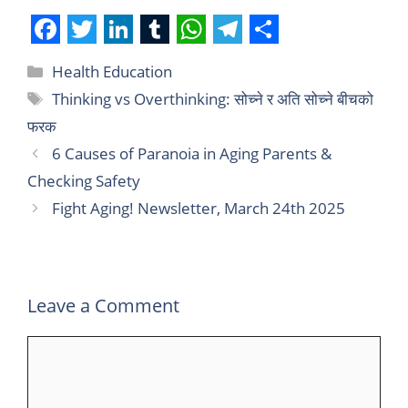
F
T
L
T
W
T
S
Health Education
a
w
i
u
h
e
h
Thinking vs Overthinking: सोच्ने र अति सोच्ने बीचको
c
i
n
m
a
l
a
फरक
e
t
k
b
t
e
r
6 Causes of Paranoia in Aging Parents &
b
t
e
l
s
g
e
Checking Safety
o
e
d
r
A
r
Fight Aging! Newsletter, March 24th 2025
o
r
I
p
a
k
n
p
m
Leave a Comment