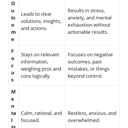
O
u
Results in stress,
Leads to clear
tc
anxiety, and mental
solutions, insights,
o
exhaustion without
and actions.
m
actionable results.
e
F
Stays on relevant
Focuses on negative
o
information,
outcomes, past
c
weighing pros and
mistakes, or things
u
cons logically.
beyond control.
s
M
e
n
ta
Calm, rational, and
Restless, anxious, and
l
focused.
overwhelmed.
St