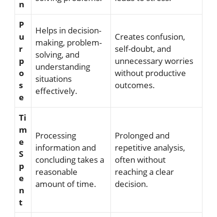
n
P
Helps in decision-
u
Creates confusion,
making, problem-
r
self-doubt, and
solving, and
p
unnecessary worries
understanding
o
without productive
situations
s
outcomes.
effectively.
e
Ti
m
Processing
Prolonged and
e
information and
repetitive analysis,
S
concluding takes a
often without
p
reasonable
reaching a clear
e
amount of time.
decision.
n
t