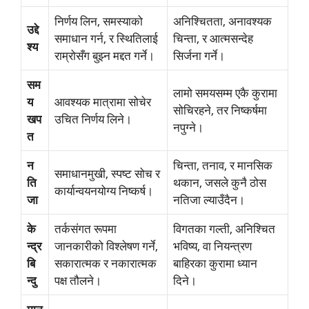
निर्णय लिन, समस्याको
अनिश्चितता, अनावश्यक
उद्दे
समाधान गर्न, र स्थितिलाई
चिन्ता, र आत्मसन्देह
श्य
राम्रोसँग बुझ्न मद्दत गर्ने।
सिर्जना गर्ने।
सम
लामो समयसम्म एकै कुरामा
य
आवश्यक मात्रामा सोचेर
सोचिरहने, तर निष्कर्षमा
खप
उचित निर्णय लिने।
नपुग्ने।
त
न
चिन्ता, तनाव, र मानसिक
समाधानमुखी, स्पष्ट सोच र
ति
थकान, जसले कुनै ठोस
कार्यान्वयनयोग्य निष्कर्ष।
जा
नतिजा ल्याउँदैन।
के
तर्कसंगत रूपमा
विगतका गल्ती, अनिश्चित
न्द्र
जानकारीको विश्लेषण गर्ने,
भविष्य, वा नियन्त्रण
बि
सकारात्मक र नकारात्मक
बाहिरका कुरामा ध्यान
न्दु
पक्ष तौलने।
दिने।