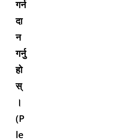
गर्न
दा
न
गर्नु
हो
स्
।
(P
le