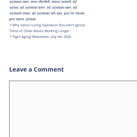
I
r
s
e
a
अट्याकका लक्षण
,
स्वस्थ जीवनशैली
,
स्वास्थ्य जानकारी
,
हार्ट
अट्याक
,
हार्ट अट्याकका कारण
,
हार्ट अट्याकका लक्षण
,
हार्ट
n
A
g
r
अट्याकको उपचार
,
हार्ट अट्याकबाट बच्ने उपाय
,
हृदय रोग रोकथाम
,
हृदय स्वास्थ्य
,
हृदयघात
p
r
e
Why Senior Living Operators Shouldn’t Ignore
p
a
Trend of Older Adults Working Longer
Fight Aging! Newsletter, July 6th 2026
m
Leave a Comment
Comment