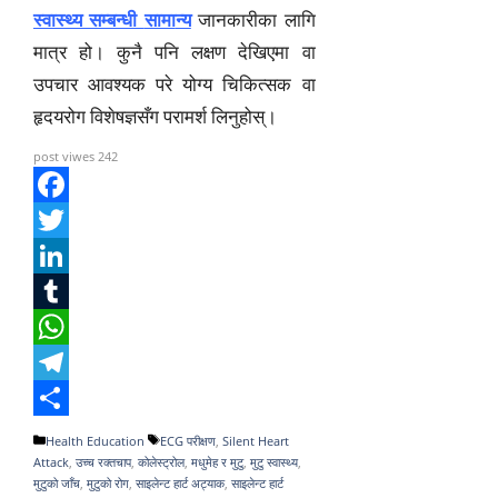
स्वास्थ्य सम्बन्धी
सामा
न्य
जानकारीका लागि
मात्र हो। कुनै पनि लक्षण देखिएमा वा
उपचार आवश्यक परे योग्य चिकित्सक वा
हृदयरोग विशेषज्ञसँग परामर्श लिनुहोस्।
post viwes
242
F
a
T
c
w
L
e
i
i
T
b
t
n
u
W
o
t
k
m
h
T
o
e
e
b
a
e
S
Categories
Tags
Health Education
ECG परीक्षण
,
Silent Heart
Attack
,
उच्च रक्तचाप
,
कोलेस्ट्रोल
,
मधुमेह र मुटु
,
मुटु स्वास्थ्य
,
k
r
d
l
t
l
h
मुटुको जाँच
,
मुटुको रोग
,
साइलेन्ट हार्ट अट्याक
,
साइलेन्ट हार्ट