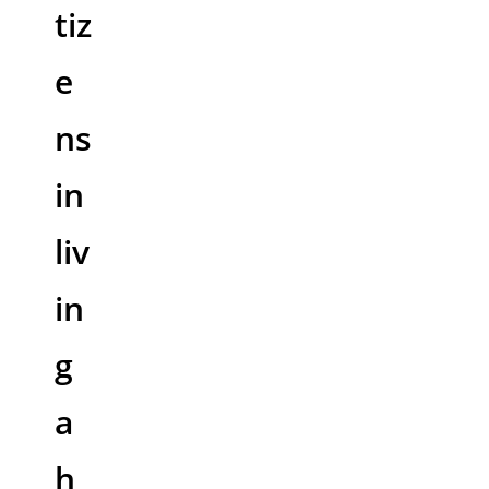
tiz
e
ns
in
liv
in
g
a
h