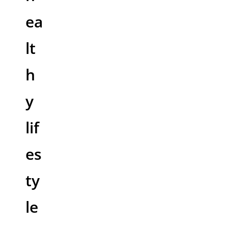
ea
lt
h
y
lif
es
ty
le