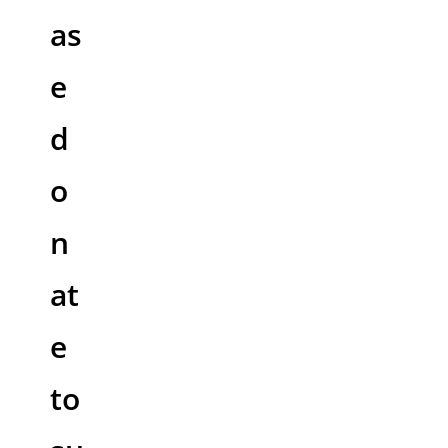
as
e
d
o
n
at
e
to