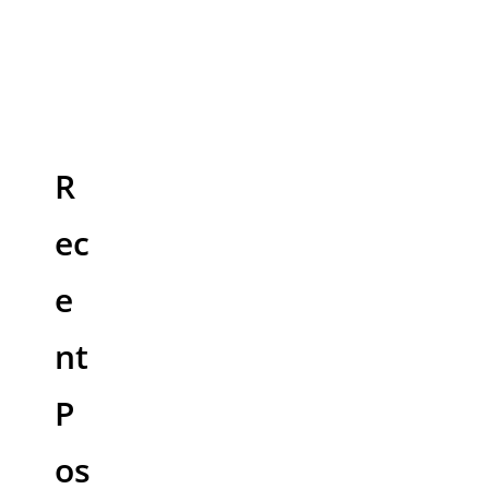
R
ec
e
nt
P
os