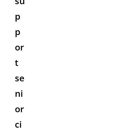
su
p
p
or
t
se
ni
or
ci