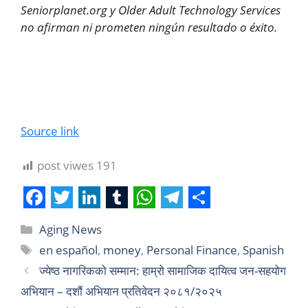
Seniorplanet.org y Older Adult Technology Services
no afirman ni prometen ningún resultado o éxito.
Source link
post viwes
191
F
T
L
T
W
T
S
Aging News
a
w
i
u
h
e
h
en español
,
money
,
Personal Finance
,
Spanish
c
i
n
m
a
l
a
ज्येष्ठ नागरिकको सम्मान: हाम्रो सामाजिक दायित्व जन-सहयोग
e
t
k
b
t
e
r
अभियान – दशौं अभियान प्रतिवेदन २०८१/२०२५
b
t
e
l
s
g
e