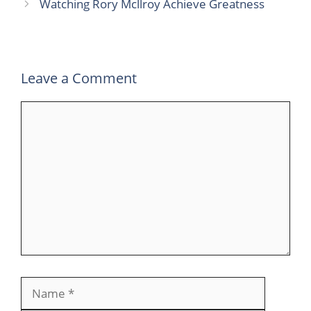
Watching Rory Mcllroy Achieve Greatness
o
e
d
r
A
r
o
r
I
p
a
k
n
p
m
Leave a Comment