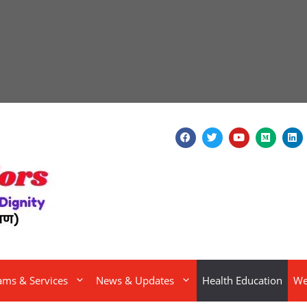
ams & Services
News & Updates
Health Education
We