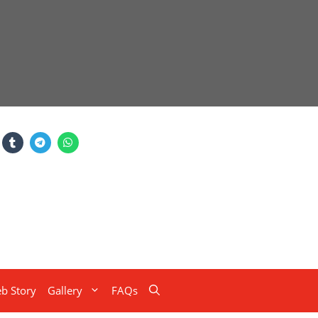
b Story
Gallery
FAQs