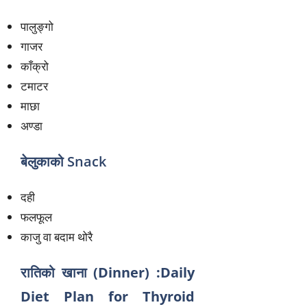
पालुङ्गो
गाजर
काँक्रो
टमाटर
माछा
अण्डा
बेलुकाको Snack
दही
फलफूल
काजु वा बदाम थोरै
रातिको खाना (Dinner) :Daily
Diet Plan for Thyroid