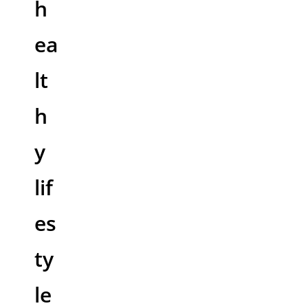
h
ea
lt
h
y
lif
es
ty
le