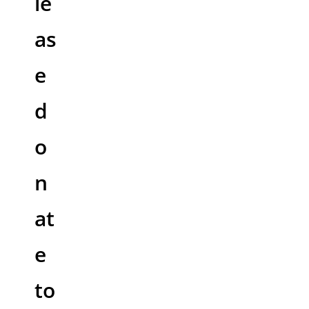
le
as
e
d
o
n
at
e
to