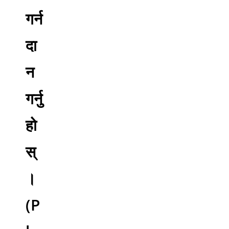
गर्न
दा
न
गर्नु
हो
स्
।
(P