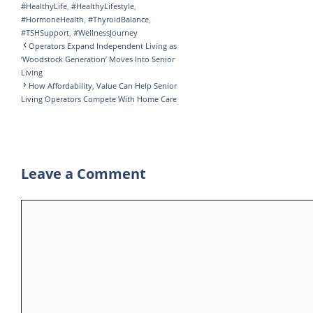
#HealthyLife
,
#HealthyLifestyle
,
k
r
d
l
t
l
h
#HormoneHealth
,
#ThyroidBalance
,
I
r
s
e
a
#TSHSupport
,
#WellnessJourney
Operators Expand Independent Living as
n
A
g
r
‘Woodstock Generation’ Moves Into Senior
Living
p
r
e
How Affordability, Value Can Help Senior
p
a
Living Operators Compete With Home Care
m
Leave a Comment
Comment