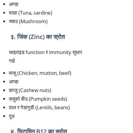
अण्डा
माछा (Tuna, sardine)
च्याउ (Mushroom)
३. जिंक (Zinc) का स्रोत
थाइराइड function र immunity सुधार
गर्छ
मासु (Chicken, mutton, beef)
अण्डा
काजु (Cashew nuts)
कद्दुको बीउ (Pumpkin seeds)
दाल र गेडागुडी (Lentils, beans)
दूध
४. भिटामिन B12 का स्रोत