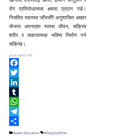
रोग प्रतिरोधात्मक क्षमता प्रदान गर्छ।
नियमित स्वास्थ्य जाँचसँगै अनुशासित आहार
योजना अपनाएमा स्वस्थ जीवन, सक्रिय
शरीर र सकारात्मक भविष्य निर्माण गर्न
सकिन्छ।
post viwes
143
F
a
T
c
w
L
e
i
i
T
b
t
n
u
W
o
t
k
m
h
T
o
e
e
b
a
e
S
Categories
Tags
Health Education
#DailyDietPlan
,