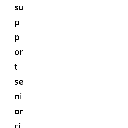
su
p
p
or
t
se
ni
or
ci