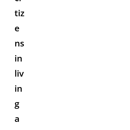
tiz
e
ns
in
liv
in
g
a