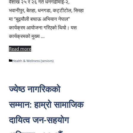
वैशाख २५ र २६ गते धनगढीमाई-२,
भवानीपुर, बेतहा, धनगडा, कट्टीटोल, सिरहा
मा “बुढ्यौली बचाऊ अभियान नेपाल”
कार्यक्रम आयोजना गरिएको थियो। यस
कार्यक्रमको मुख्य …
Read more
Categories
Health & Wellness (seniors)
ज्येष्ठ नागरिकको
सम्मान: हाम्रो सामाजिक
दायित्व जन-सहयोग