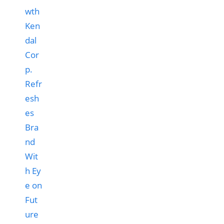
Ken
dal
Cor
p.
Refr
esh
es
Bra
nd
Wit
h Ey
e on
Fut
ure