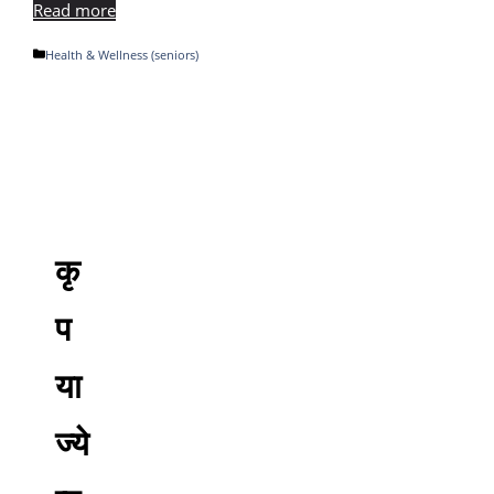
Read more
Categories
Health & Wellness (seniors)
कृ
प
या
ज्ये