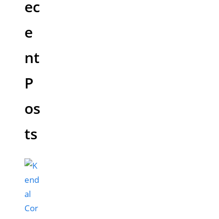
ec
e
nt
P
os
ts