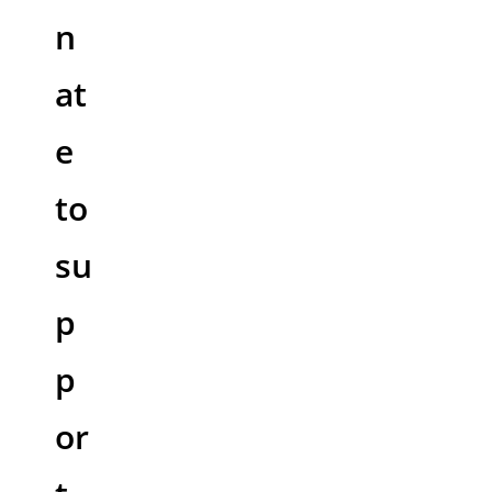
n
at
e
to
su
p
p
or