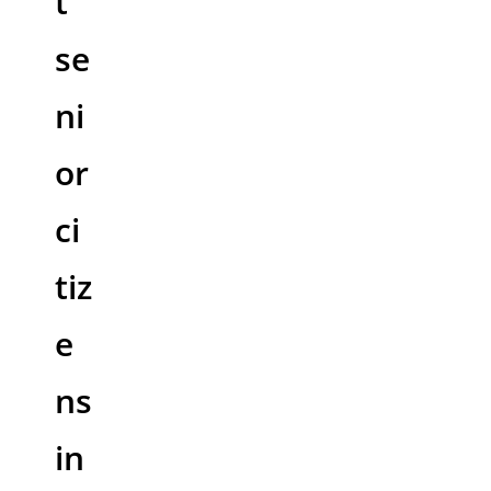
t
se
ni
or
ci
tiz
e
ns
in