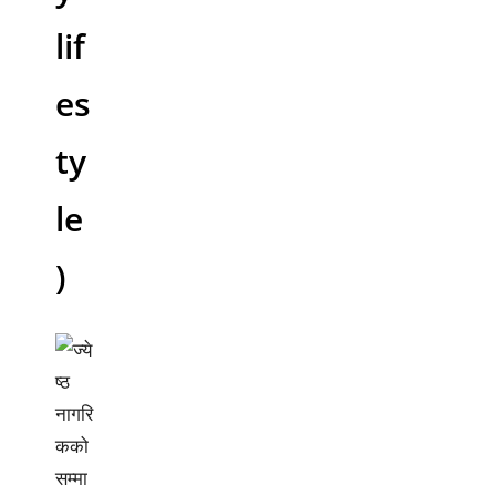
lif
es
ty
le
)