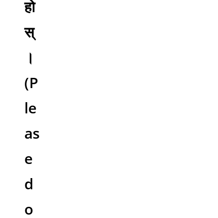
हो
स्
।
(P
le
as
e
d
o