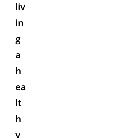
liv
in
g
a
h
ea
lt
h
y