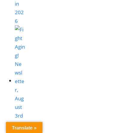
in
202
6
Translate »