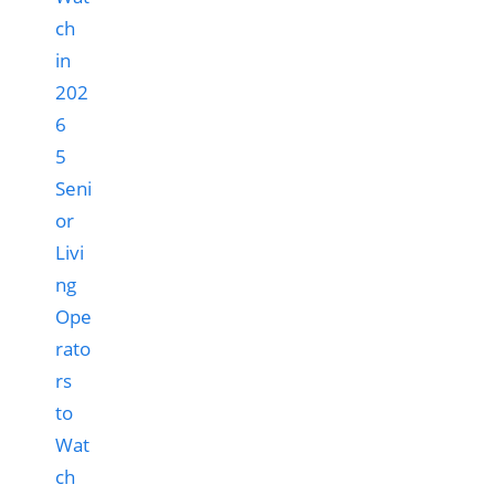
5
Seni
or
Livi
ng
Ope
rato
rs
to
Wat
ch