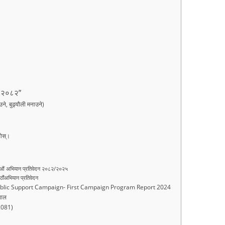
ान २०८२”
 बुढ्यौली मनाउने)
होस्।
१८औं अभियान प्रतिवेदन २०८२/२०२५
ठौंअभियान प्रतिवेदन
 Public Support Campaign- First Campaign Program Report 2024
पाल
(2081)