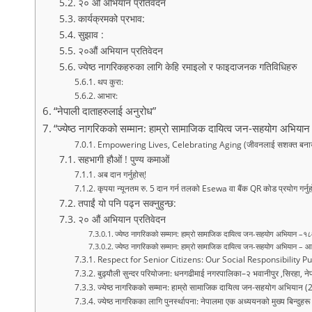
२० औं अभियान प्रतिवेदन
कार्यक्रमको प्रभाव:
सुझाव :
२०औं अभियान प्रतिवेदन
ज्येष्ठ नागरिकहरुका लागि केहि रमाइलो र फाइदाजनक गतिविधिहरु
थप कुरा:
आभार:
“नेपाली दाताहरुलाई अनुरोध”
“ज्येष्ठ नागरिकको सम्मान: हाम्रो सामाजिक दायित्व जन-सहयोग अभिय
Empowering Lives, Celebrating Aging (जीवनलाई सशक्त बनाउने,
सहभागी हौओं ! पुण्य कमाओं
अब दान गर्नुहोस्!
कृपया न्यूनतम रु. 5 दान गर्न तलको Esewa वा बैंक QR कोड प्रयोग गर्नु
तपाईं यो पनि पढ्न सक्नुहुन्छ:
२० औं अभियान प्रतिवेदन
ज्येष्ठ नागरिकको सम्मान: हाम्रो सामाजिक दायित्व जन-सहयोग अभियान –
ज्येष्ठ नागरिकको सम्मान: हाम्रो सामाजिक दायित्व जन-सहयोग अभियान – आ
Respect for Senior Citizens: Our Social Responsibility
बुढ्यौली सुन्दर परियोजना: धनगढीमाई नगरपालिका–२ भवानीपुर ,सिरहा, ने
ज्येष्ठ नागरिकको सम्मान: हाम्रो सामाजिक दायित्व जन-सहयोग अभियान 
ज्येष्ठ नागरिकका लागि पुनर्स्थापना: नेपालमा एक अध्ययनको मुख्य बिन्दुहरू