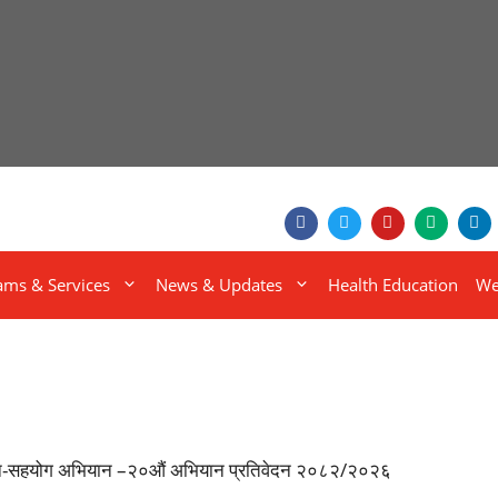
ams & Services
News & Updates
Health Education
We