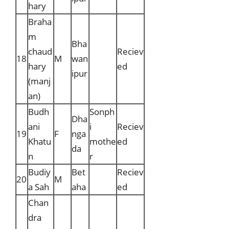
hary
Braha
m
Bha
chaud
Reciev
18
M
wan
hary
ed
ipur
(manj
an)
Budh
Sonph
Dha
ani
i
Reciev
19
F
nga
Khatu
mothe
ed
da
n
r
Budiy
Bet
Reciev
20
M
a Sah
aha
ed
Chan
dra