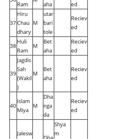
Ram
aha
ed
Hiru
utar
Reciev
37
Chau
M
bari
ed
dhary
tole
Huli
Bet
Reciev
38
M
Ram
aha
ed
Jagdis
Sah
Bet
Reciev
39
M
(Wakil
aha
ed
)
Dha
Islam
Reciev
40
M
nga
Miya
ed
da
Shya
Jalesw
m
Dha