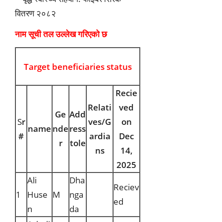
नाम सूची तल उल्लेख गरिएको छ
Target beneficiaries status
Recie
Relati
ved
Ge
Add
S
r
ves/G
on
name
nde
ress
#
ardia
Dec
r
tole
ns
14,
2025
Ali
Dha
Reciev
1
Huse
M
nga
ed
n
da