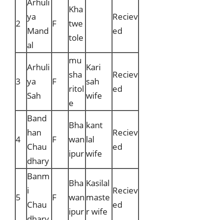
Arhuli
Kha
ya
Reciev
2
F
twe
Mand
ed
tole
al
mu
Arhuli
Kari
sha
Reciev
3
ya
F
sah
ritol
ed
Sah
wife
e
Band
Bha
kant
han
Reciev
4
F
wan
lal
Chau
ed
ipur
wife
dhary
Banm
Bha
Kasilal
i
Reciev
5
F
wan
maste
Chau
ed
ipur
r wife
dhary