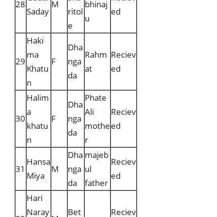
28
M
bhinaj
Saday
ritol
ed
u
e
Haki
Dha
ma
Rahm
Reciev
29
F
nga
Khatu
at
ed
da
n
Halim
Phate
Dha
a
Ali
Reciev
30
F
nga
khatu
mothe
ed
da
n
r
Dha
majeb
Hansa
Reciev
31
M
nga
ul
Miya
ed
da
father
Hari
Naray
Bet
Reciev