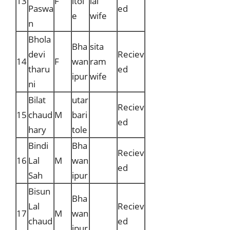
13
F
itol
lal
Paswa
ed
e
wife
n
Bhola
Bha
sita
devi
Reciev
14
F
wan
ram
tharu
ed
ipur
wife
ni
Bilat
utar
Reciev
15
chaud
M
bari
ed
hary
tole
Bindi
Bha
Reciev
16
Lal
M
wan
ed
Sah
ipur
Bisun
Bha
Lal
Reciev
17
M
wan
chaud
ed
ipur