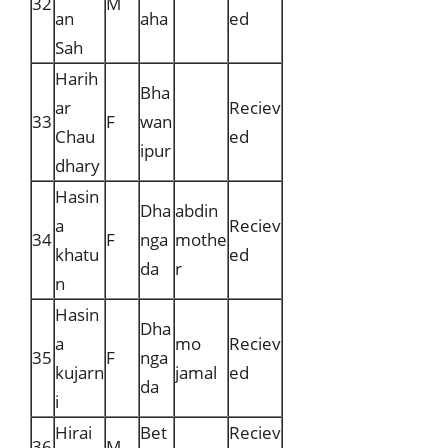
32
M
an
aha
ed
Sah
Harih
Bha
ar
Reciev
33
F
wan
Chau
ed
ipur
dhary
Hasin
Dha
abdin
a
Reciev
34
F
nga
mothe
khatu
ed
da
r
n
Hasin
Dha
a
mo
Reciev
35
F
nga
kujarn
jamal
ed
da
i
Hirai
Bet
Reciev
36
M