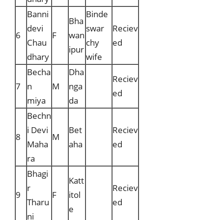
Banni
Binde
Bha
devi
swar
Reciev
6
F
wan
Chau
chy
ed
ipur
dhary
wife
Becha
Dha
Reciev
7
n
M
nga
ed
miya
da
Bechn
i Devi
Bet
Reciev
8
M
Maha
aha
ed
ra
Bhagi
Katt
r
Reciev
9
F
itol
Tharu
ed
e
ni