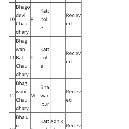
Bhago
Katt
devi
Reciev
10
F
itol
Chau
ed
e
dhary
Bhag
wan
Katt
Reciev
11
Bati
F
itol
ed
Chau
e
dhary
Bhag
Bha
wani
Reciev
12
M
wan
Chau
ed
ipur
dhary
Bhalu
Katt
Adhik
n
Reciev