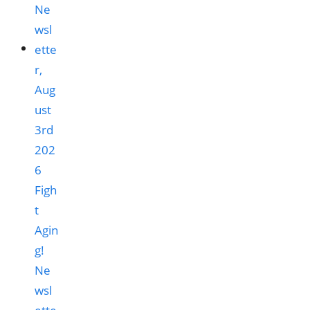
Figh
t
Agin
g!
Ne
wsl