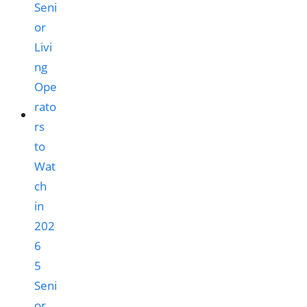
5
Seni
or