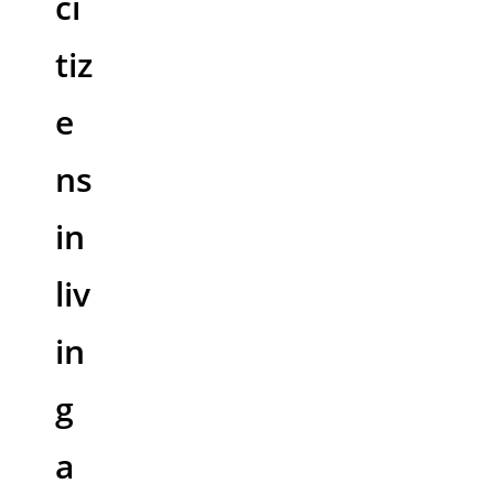
ci
tiz
e
ns
in
liv
in
g
a