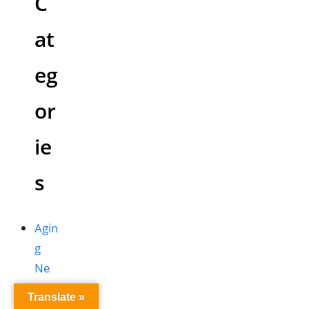
C
at
eg
or
ie
s
Agin
g
Ne
ws
Translate »
(91