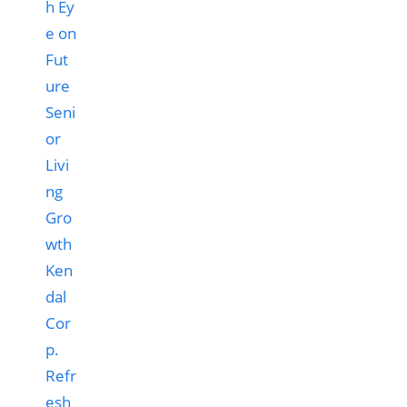
Ken
dal
Cor
p.
Refr
esh