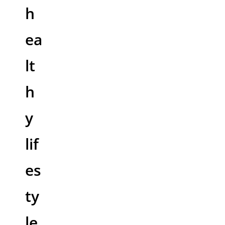
h
ea
lt
h
y
lif
es
ty
le