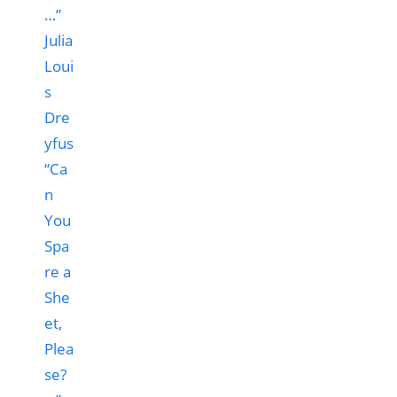
“Ca
n
You
Spa
re a
She
et,
Plea
se?