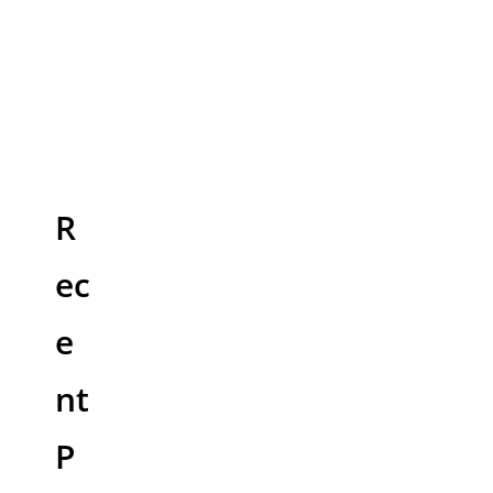
R
ec
e
nt
P