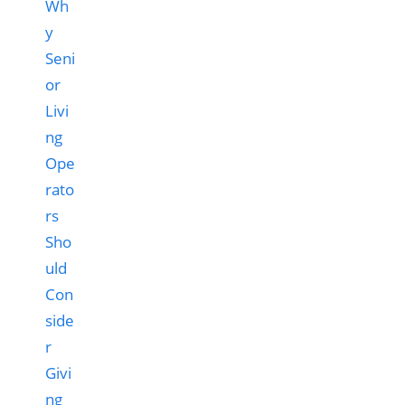
Wh
y
Seni
or
Livi
ng
Ope
rato
rs
Sho
uld
Con
side
r
Givi
ng