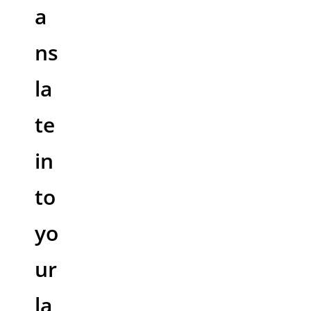
a
ns
la
te
in
to
yo
ur
la