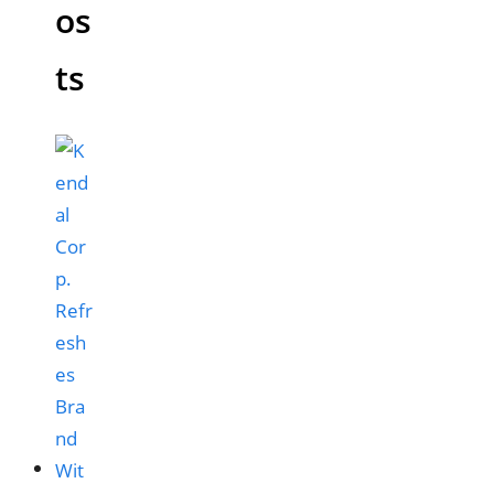
os
ts