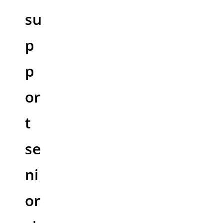
su
p
p
or
t
se
ni
or