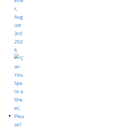
ette
r,
Aug
ust
3rd
202
6