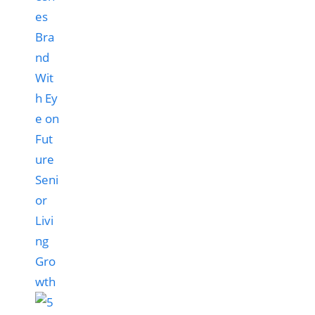
es
Bra
nd
Wit
h Ey
e on
Fut
ure
Seni
or
Livi
ng
Gro
wth